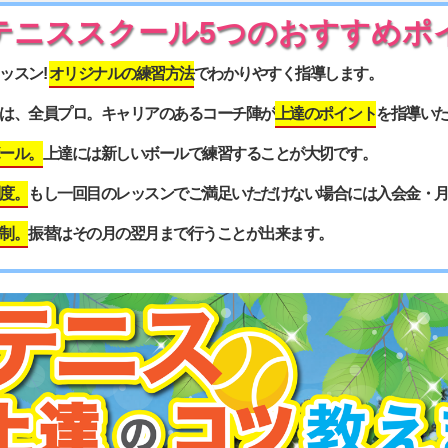
テニススクール5つの
おすすめポ
ッスン!
オリジナルの練習方法
でわかりやすく指導します。
は、全員プロ。キャリアのあるコーチ陣が
上達のポイント
を指導い
ール。
上達には新しいボールで練習することが大切です。
度。
もし一回目のレッスンでご満足いただけない場合には入会金・
制。
振替はその月の翌月まで行うことが出来ます。