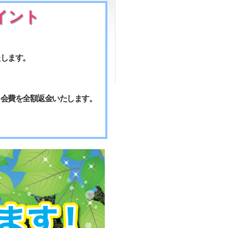
イント
たします。
月会費を全額返金いたします。